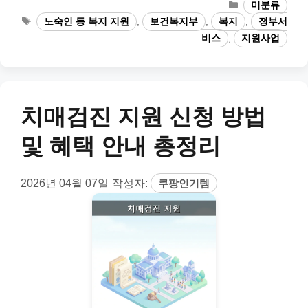
카
미분류
테
태
노숙인 등 복지 지원
,
보건복지부
,
복지
,
정부서
고
그
비스
,
지원사업
리
치매검진 지원 신청 방법
및 혜택 안내 총정리
2026년 04월 07일
작성자:
쿠팡인기템