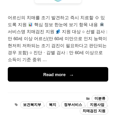
어르신의 치매를 조기 발견하고 즉시 치료할 수 있
도록 지원
핵심 정보 한눈에 보기 항목 내용
서비스명 치매검진 지원
지원 대상 ○ 선별 검사 :
만 60세 이상 어르신(만 60세 미만으로 인지 능력이
현저히 저하되는 조기 검진이 필요하다고 판단되는
경우 포함) ○ 진단 · 감별 검사 : 만 60세 이상으로
소득이 기준 중위 …
Read more
카
미분류
테
태
보건복지부
,
복지
,
정부서비스
,
지원사업
,
고
그
치매검진 지원
리