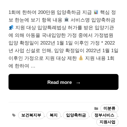
1회에 한하여 200만원 입양축하금 지급
핵심 정
보 한눈에 보기 항목 내용
서비스명 입양축하금
지원 대상 입양특례법상 허가를 받은 입양기관
에 의해 아동을 국내입양한 가정 중에서 가정법원
입양 확정일이 2022년 1월 1일 이후인 가정 * 2022
년 사업 신설로 인해, 입양 확정일이 2022년 1월 1일
이후인 가정으로 지원 대상 제한
지원 내용 1회
에 한하여 …
Read more
카
미분류
테
태
보건복지부
,
복지
,
입양축하금
,
정부서비스
,
고
그
지원사업
리