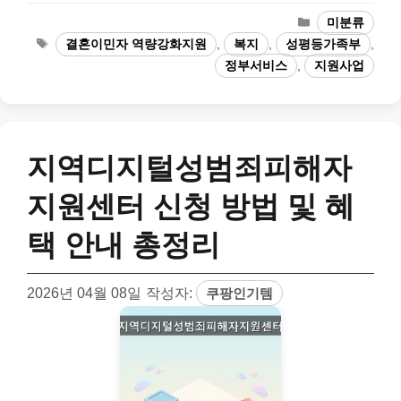
카
미분류
테
태
결혼이민자 역량강화지원
,
복지
,
성평등가족부
,
고
그
정부서비스
,
지원사업
리
지역디지털성범죄피해자
지원센터 신청 방법 및 혜
택 안내 총정리
2026년 04월 08일
작성자:
쿠팡인기템