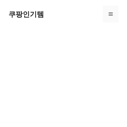
컨
텐
쿠팡인기템
메
츠
로
뉴
건
너
뛰
기