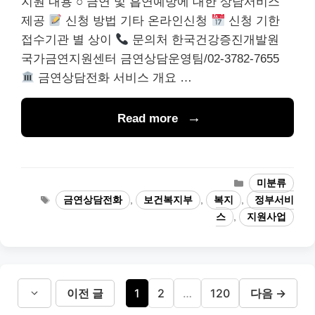
지원 내용 ○ 금연 및 흡연예방에 대한 상담서비스
제공
신청 방법 기타 온라인신청
신청 기한
접수기관 별 상이
문의처 한국건강증진개발원
국가금연지원센터 금연상담운영팀/02-3782-7655
금연상담전화 서비스 개요 …
Read more
카
미분류
테
태
금연상담전화
,
보건복지부
,
복지
,
정부서비
고
그
스
,
지원사업
리
페
페
페
이전 글
1
2
…
120
다음
→
이
이
이