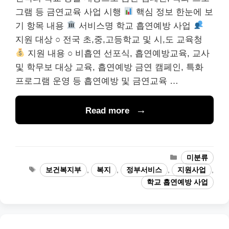
그램 등 금연교육 사업 시행
핵심 정보 한눈에 보
기 항목 내용
서비스명 학교 흡연예방 사업
지원 대상 ○ 전국 초,중,고등학교 및 시,도 교육청
지원 내용 ○ 비흡연 선포식, 흡연예방교육, 교사
및 학무보 대상 교육, 흡연예방 금연 캠페인, 특화
프로그램 운영 등 흡연예방 및 금연교육 …
Read more
카
미분류
테
태
보건복지부
,
복지
,
정부서비스
,
지원사업
,
고
그
학교 흡연예방 사업
리