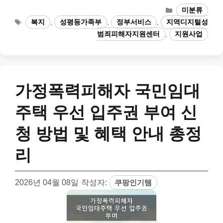
카
미분류
테
태
복지
,
성평등가족부
,
정부서비스
,
지역디지털성
고
그
범죄피해자지원센터
,
지원사업
리
가정폭력피해자 국민임대
주택 우선 입주권 부여 신
청 방법 및 혜택 안내 총정
리
2026년 04월 08일
작성자:
쿠팡인기템