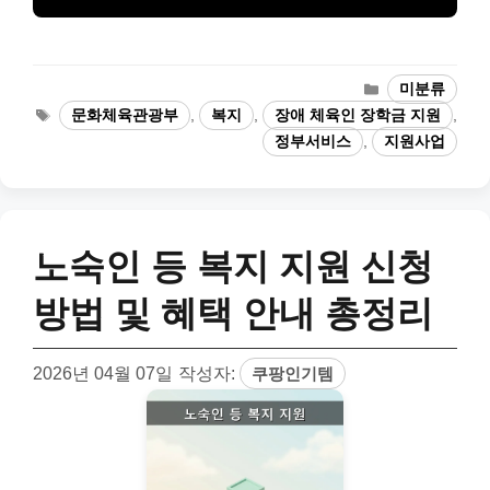
카
미분류
테
태
문화체육관광부
,
복지
,
장애 체육인 장학금 지원
,
고
그
정부서비스
,
지원사업
리
노숙인 등 복지 지원 신청
방법 및 혜택 안내 총정리
2026년 04월 07일
작성자:
쿠팡인기템