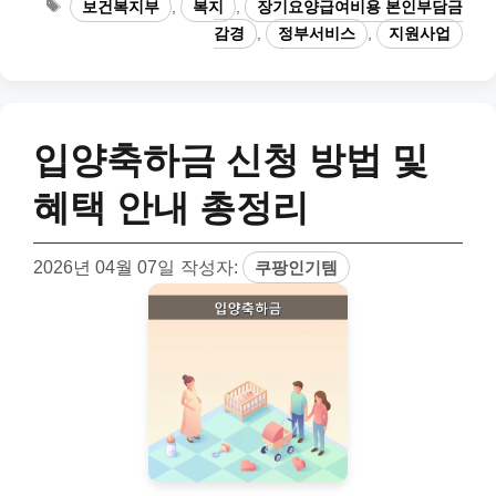
태
보건복지부
,
복지
,
장기요양급여비용 본인부담금
고
그
감경
,
정부서비스
,
지원사업
리
입양축하금 신청 방법 및
혜택 안내 총정리
2026년 04월 07일
작성자:
쿠팡인기템