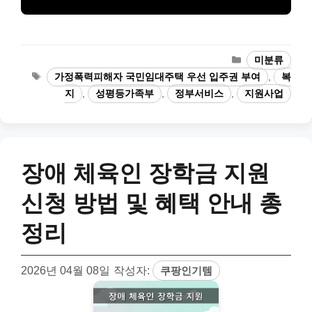
카
미분류
테
태
가정폭력피해자 국민임대주택 우선 입주권 부여
,
복
고
그
지
,
성평등가족부
,
정부서비스
,
지원사업
리
장애 체육인 장학금 지원
신청 방법 및 혜택 안내 총
정리
2026년 04월 08일
작성자:
쿠팡인기템