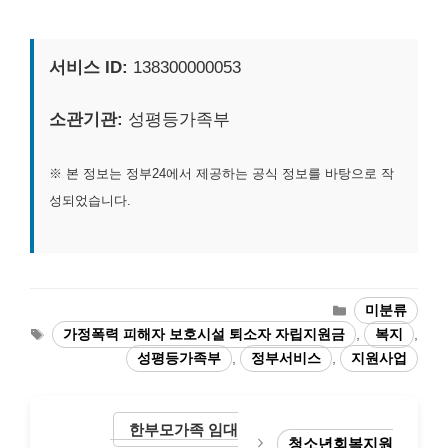
서비스 ID:
138300000053
소관기관:
성평등가족부
※ 본 정보는 정부24에서 제공하는 공식 정보를 바탕으로 작
성되었습니다.
카
미분류
테
태
가정폭력 피해자 보호시설 퇴소자 자립지원금
,
복지
,
고
그
성평등가족부
,
정부서비스
,
지원사업
리
한부모가족 임대
청소년회복지원