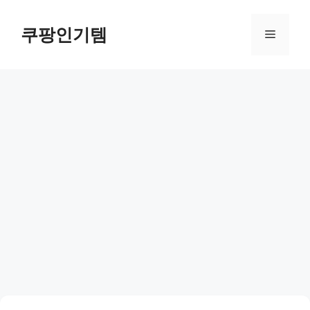
컨
텐
쿠팡인기템
메
츠
로
뉴
건
너
뛰
기