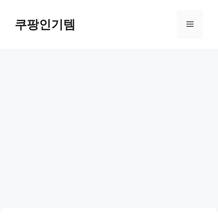
컨
텐
쿠팡인기템
메
츠
로
뉴
건
너
뛰
기