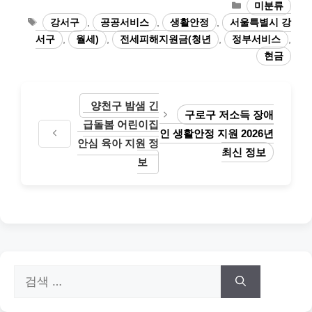
카
미분류
테
태
강서구
,
공공서비스
,
생활안정
,
서울특별시 강
고
그
서구
,
월세)
,
전세피해지원금(청년
,
정부서비스
,
리
현금
양천구 밤샘 긴
구로구 저소득 장애
급돌봄 어린이집
인 생활안정 지원 2026년
안심 육아 지원 정
최신 정보
보
검
색: