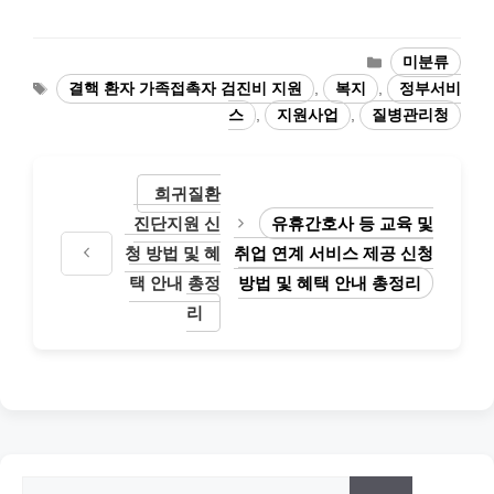
카
미분류
테
태
결핵 환자 가족접촉자 검진비 지원
,
복지
,
정부서비
고
그
스
,
지원사업
,
질병관리청
리
희귀질환
진단지원 신
유휴간호사 등 교육 및
청 방법 및 혜
취업 연계 서비스 제공 신청
택 안내 총정
방법 및 혜택 안내 총정리
리
검