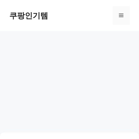
컨
텐
쿠팡인기템
메
츠
로
뉴
건
너
뛰
기