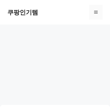
컨
텐
쿠팡인기템
메
츠
로
뉴
건
너
뛰
기