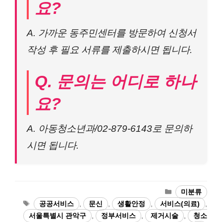
요?
A. 가까운 동주민센터를 방문하여 신청서
작성 후 필요 서류를 제출하시면 됩니다.
Q. 문의는 어디로 하나
요?
A. 아동청소년과/02-879-6143로 문의하
시면 됩니다.
카
미분류
테
태
공공서비스
,
문신
,
생활안정
,
서비스(의료)
,
고
그
서울특별시 관악구
,
정부서비스
,
제거시술
,
청소
리