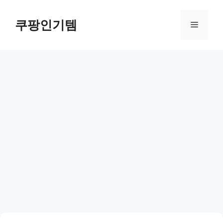
컨
텐
쿠팡인기템
메
츠
로
뉴
건
너
뛰
기