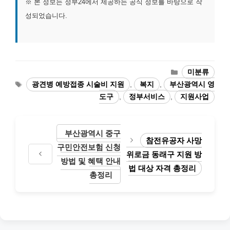
※ 본 정보는 정부24에서 제공하는 공식 정보를 바탕으로 작
성되었습니다.
카
미분류
테
태
광견병 예방접종 시술비 지원
,
복지
,
부산광역시 영
고
그
도구
,
정부서비스
,
지원사업
리
부산광역시 중구
참전유공자 사망
구민안전보험 신청
위로금 동래구 지원 방
방법 및 혜택 안내
법 대상 자격 총정리
총정리