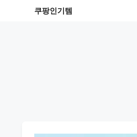
컨
쿠팡인기템
텐
츠
로
건
너
뛰
기