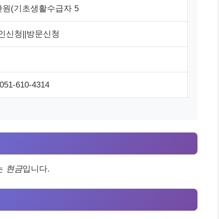
3만원(기초생활수급자 5
인신청||방문신청
1-610-4314
는
현금
입니다.