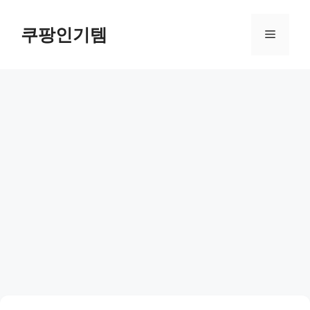
컨
텐
쿠팡인기템
메
츠
로
뉴
건
너
뛰
기