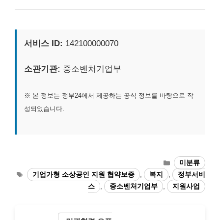
서비스 ID:
142100000070
소관기관:
중소벤처기업부
※ 본 정보는 정부24에서 제공하는 공식 정보를 바탕으로 작
성되었습니다.
카
미분류
테
태
기업가형 소상공인 지원 협약보증
,
복지
,
정부서비
고
그
스
,
중소벤처기업부
,
지원사업
리