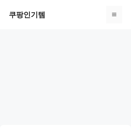
컨
텐
쿠팡인기템
메
츠
로
뉴
건
너
뛰
기