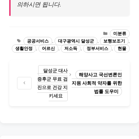
의하시면 됩니다.
카
미분류
테
태
공공서비스
,
대구광역시 달성군
,
보행보조기
,
고
그
생활안정
,
어르신
,
저소득
,
정부서비스
,
현물
리
달성군 대사
해양사고 국선변론인
증후군 무료 검
지원 사회적 약자를 위한
진으로 건강 지
법률 도우미
키세요