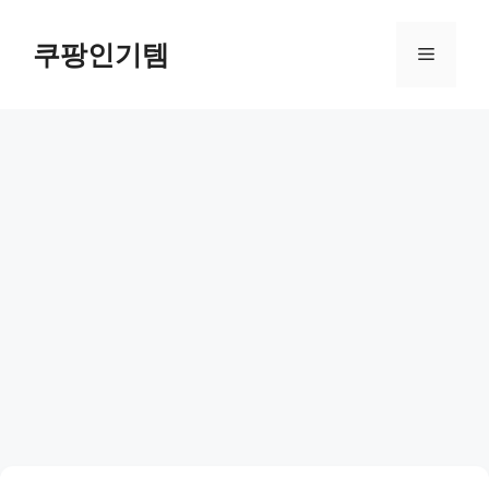
컨
텐
쿠팡인기템
메
츠
로
뉴
건
너
뛰
기