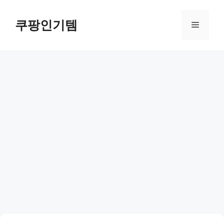
컨
텐
쿠팡인기템
메
츠
로
뉴
건
너
뛰
기