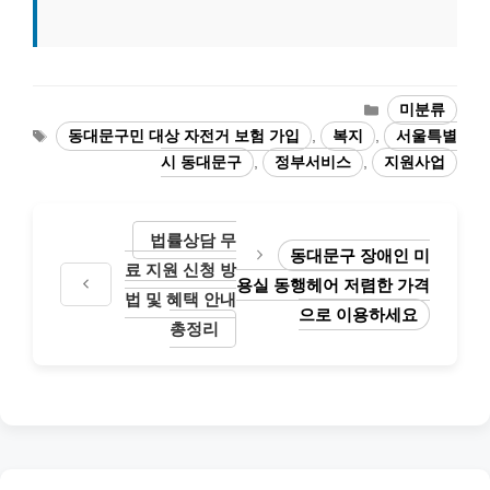
카
미분류
테
태
동대문구민 대상 자전거 보험 가입
,
복지
,
서울특별
고
그
시 동대문구
,
정부서비스
,
지원사업
리
법률상담 무
동대문구 장애인 미
료 지원 신청 방
용실 동행헤어 저렴한 가격
법 및 혜택 안내
으로 이용하세요
총정리