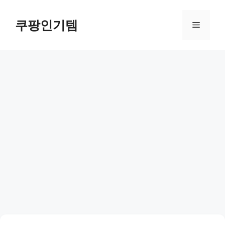
컨
텐
쿠팡인기템
메
츠
로
뉴
건
너
뛰
기