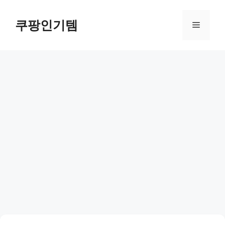
컨
텐
쿠팡인기템
메
츠
로
뉴
건
너
뛰
기