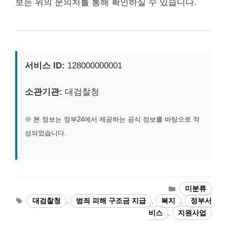
보는 위의 문의처를 통해 확인하실 수 있습니다.
서비스 ID:
128000000001
소관기관:
대검찰청
※ 본 정보는 정부24에서 제공하는 공식 정보를 바탕으로 작
성되었습니다.
카
미분류
테
태
대검찰청
,
범죄 피해 구조금 지급
,
복지
,
정부서
고
그
비스
,
지원사업
리