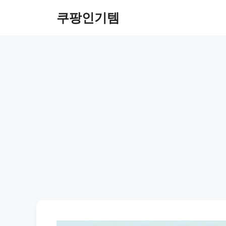
컨
쿠팡인기템
텐
츠
로
건
너
뛰
기