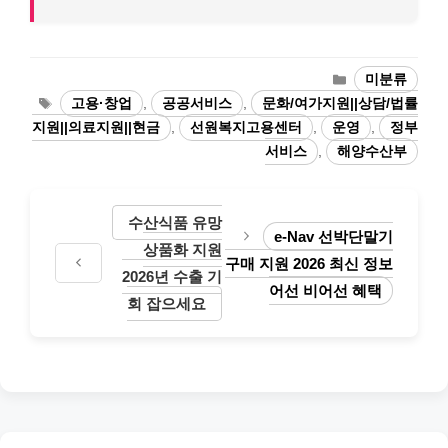
카
미분류
테
태
고용·창업
,
공공서비스
,
문화/여가지원||상담/법률
고
그
지원||의료지원||현금
,
선원복지고용센터
,
운영
,
정부
리
서비스
,
해양수산부
수산식품 유망
e-Nav 선박단말기
상품화 지원
구매 지원 2026 최신 정보
2026년 수출 기
어선 비어선 혜택
회 잡으세요