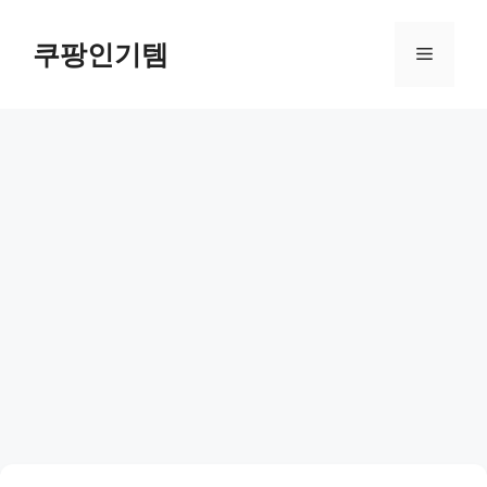
컨
텐
쿠팡인기템
메
츠
로
뉴
건
너
뛰
기