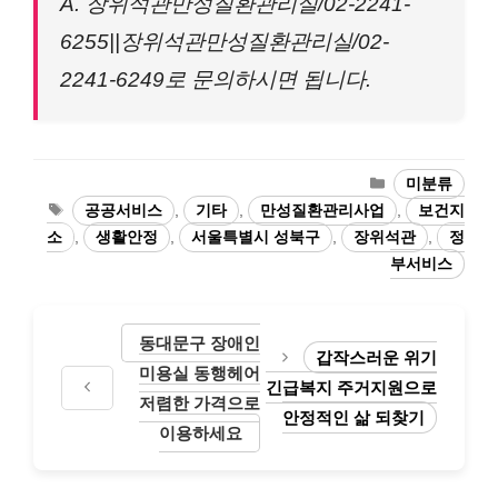
A. 장위석관만성질환관리실/02-2241-
6255||장위석관만성질환관리실/02-
2241-6249로 문의하시면 됩니다.
카
미분류
테
태
공공서비스
,
기타
,
만성질환관리사업
,
보건지
고
그
소
,
생활안정
,
서울특별시 성북구
,
장위석관
,
정
리
부서비스
동대문구 장애인
갑작스러운 위기
미용실 동행헤어
긴급복지 주거지원으로
저렴한 가격으로
안정적인 삶 되찾기
이용하세요