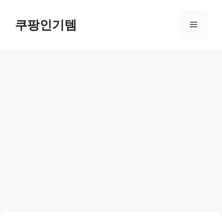
컨
텐
쿠팡인기템
메
츠
로
뉴
건
너
뛰
기