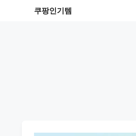
컨
쿠팡인기템
텐
츠
로
건
너
뛰
기