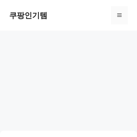
컨
텐
쿠팡인기템
메
츠
로
뉴
건
너
뛰
기