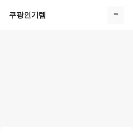
컨
텐
쿠팡인기템
메
츠
로
뉴
건
너
뛰
기