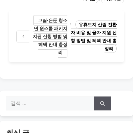
리
고립·은둔 청소
유휴토지 산림 전환
년 원스톱 패키지
자 비용 및 융자 지원 신
지원 신청 방법 및
청 방법 및 혜택 안내 총
혜택 안내 총정
정리
리
검
색:
최신 글