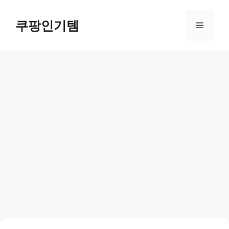
컨
텐
쿠팡인기템
메
츠
로
뉴
건
너
뛰
기