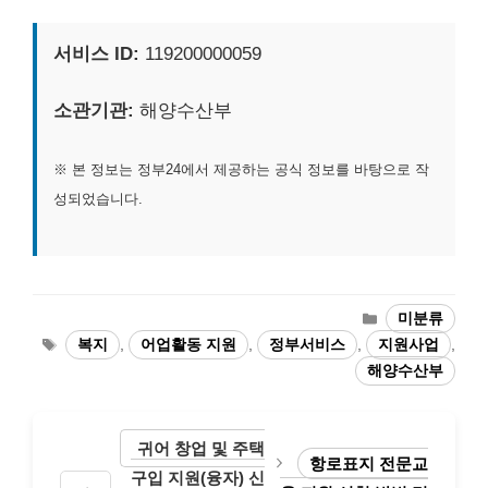
서비스 ID:
119200000059
소관기관:
해양수산부
※ 본 정보는 정부24에서 제공하는 공식 정보를 바탕으로 작
성되었습니다.
카
미분류
테
태
복지
,
어업활동 지원
,
정부서비스
,
지원사업
,
고
그
해양수산부
리
귀어 창업 및 주택
항로표지 전문교
구입 지원(융자) 신