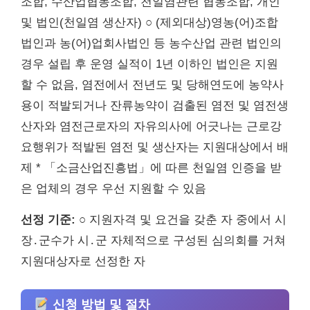
조합, 수산업협동조합, 천일염관련 협동조합, 개인
및 법인(천일염 생산자) ○ (제외대상)영농(어)조합
법인과 농(어)업회사법인 등 농수산업 관련 법인의
경우 설립 후 운영 실적이 1년 이하인 법인은 지원
할 수 없음, 염전에서 전년도 및 당해연도에 농약사
용이 적발되거나 잔류농약이 검출된 염전 및 염전생
산자와 염전근로자의 자유의사에 어긋나는 근로강
요행위가 적발된 염전 및 생산자는 지원대상에서 배
제 * 「소금산업진흥법」에 따른 천일염 인증을 받
은 업체의 경우 우선 지원할 수 있음
선정 기준:
○ 지원자격 및 요건을 갖춘 자 중에서 시
장․군수가 시․군 자체적으로 구성된 심의회를 거쳐
지원대상자로 선정한 자
신청 방법 및 절차