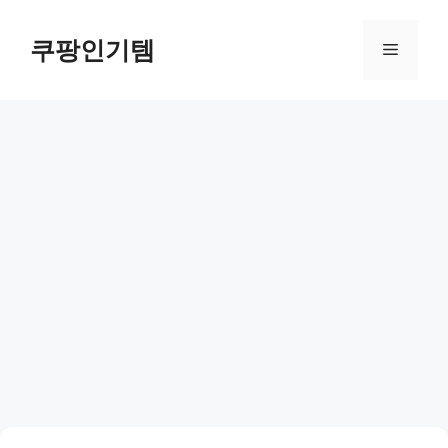
컨
텐
쿠팡인기템
메
츠
로
뉴
건
너
뛰
기