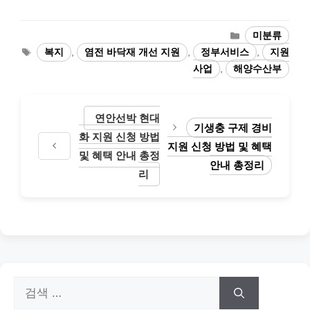
카
미분류
테
태
복지
,
염전 바닥재 개선 지원
,
정부서비스
,
지원
고
그
사업
,
해양수산부
리
연안선박 현대
기생충 구제 경비
화 지원 신청 방법
지원 신청 방법 및 혜택
및 혜택 안내 총정
안내 총정리
리
검
색: