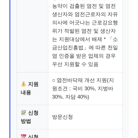
농약이 검출된 염전 및 염전
생산자와 염전근로자의 자유
의사에 어긋나는 근로강요행
위가 적발된 염전 및 생산자
는 지원대상에서 배제 * 「소
금산업진흥법」에 따른 천일
염 인증을 받은 업체의 경우
우선 지원할 수 있음
○ 염전바닥재 개선 지원(지
지원
원조건 : 국비 30%, 지벙바
내용
30%, 자담 40%)
신청
방문신청
방법
신청