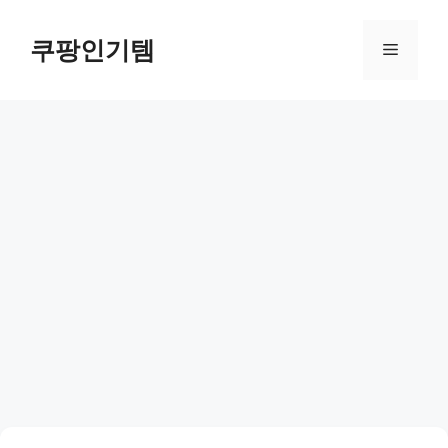
컨
텐
쿠팡인기템
메
츠
로
뉴
건
너
뛰
기