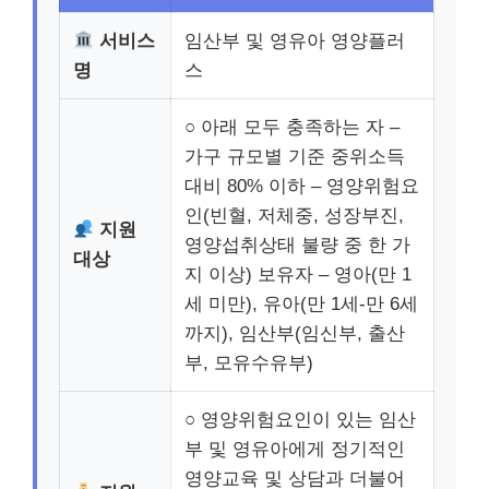
서비스
임산부 및 영유아 영양플러
명
스
○ 아래 모두 충족하는 자 –
가구 규모별 기준 중위소득
대비 80% 이하 – 영양위험요
인(빈혈, 저체중, 성장부진,
지원
영양섭취상태 불량 중 한 가
대상
지 이상) 보유자 – 영아(만 1
세 미만), 유아(만 1세-만 6세
까지), 임산부(임신부, 출산
부, 모유수유부)
○ 영양위험요인이 있는 임산
부 및 영유아에게 정기적인
영양교육 및 상담과 더불어