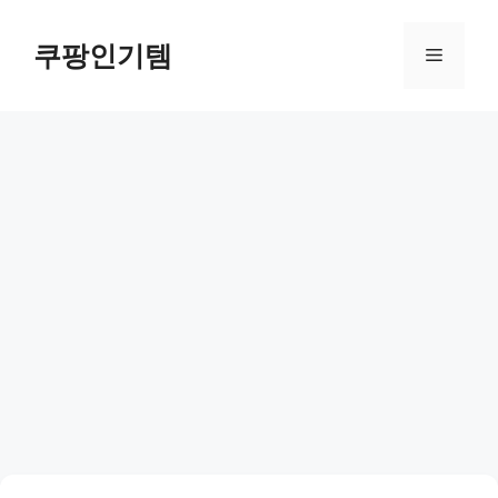
컨
텐
쿠팡인기템
메
츠
로
뉴
건
너
뛰
기