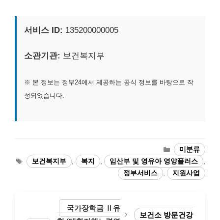
서비스 ID:
135200000005
소관기관:
보건복지부
※ 본 정보는 정부24에서 제공하는 공식 정보를 바탕으로 작
성되었습니다.
카
미분류
테
태
보건복지부
,
복지
,
임산부 및 영유아 영양플러스
,
고
그
정부서비스
,
지원사업
리
국가장학금 Ⅱ유
보건소 방문건강