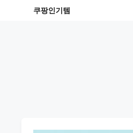
컨
쿠팡인기템
텐
츠
로
건
너
뛰
기