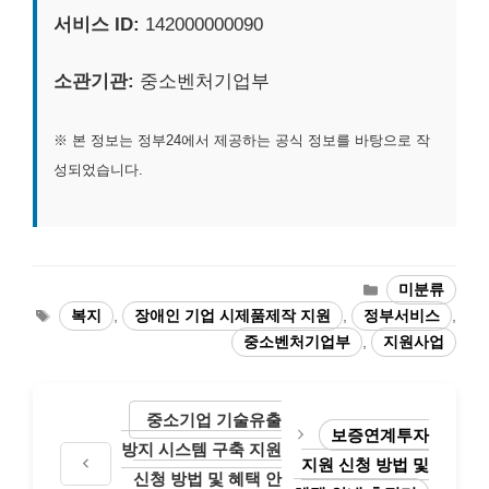
서비스 ID:
142000000090
소관기관:
중소벤처기업부
※ 본 정보는 정부24에서 제공하는 공식 정보를 바탕으로 작
성되었습니다.
카
미분류
테
태
복지
,
장애인 기업 시제품제작 지원
,
정부서비스
,
고
그
중소벤처기업부
,
지원사업
리
중소기업 기술유출
보증연계투자
방지 시스템 구축 지원
지원 신청 방법 및
신청 방법 및 혜택 안