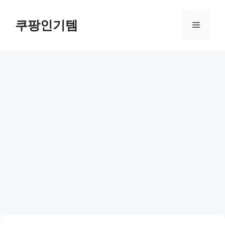
컨
텐
쿠팡인기템
메
츠
로
뉴
건
너
뛰
기