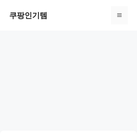
컨
텐
쿠팡인기템
메
츠
로
뉴
건
너
뛰
기