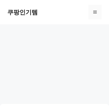
컨
텐
쿠팡인기템
메
츠
로
뉴
건
너
뛰
기