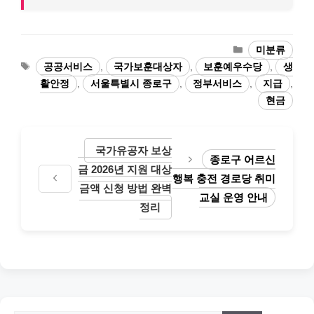
카
미분류
테
태
공공서비스
,
국가보훈대상자
,
보훈예우수당
,
생
고
그
활안정
,
서울특별시 종로구
,
정부서비스
,
지급
,
리
현금
국가유공자 보상
종로구 어르신
금 2026년 지원 대상
행복 충전 경로당 취미
금액 신청 방법 완벽
교실 운영 안내
정리