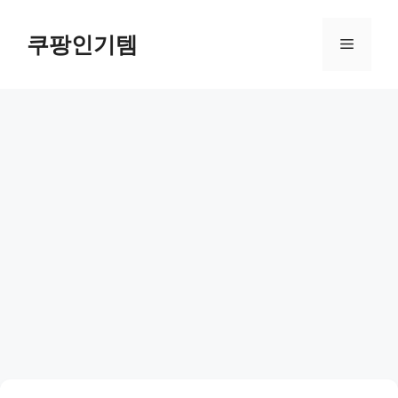
컨
텐
쿠팡인기템
메
츠
로
뉴
건
너
뛰
기