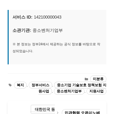
서비스 ID:
142100000043
소관기관:
중소벤처기업부
※ 본 정보는 정부24에서 제공하는 공식 정보를 바탕으로 작
성되었습니다.
카
미분류
테
태
복지
,
정부서비스
,
중소기업 기술보호 정책보험 지
고
그
원사업
,
중소벤처기업부
,
지원사업
리
대한민국 동
민관협력 오픈이노베