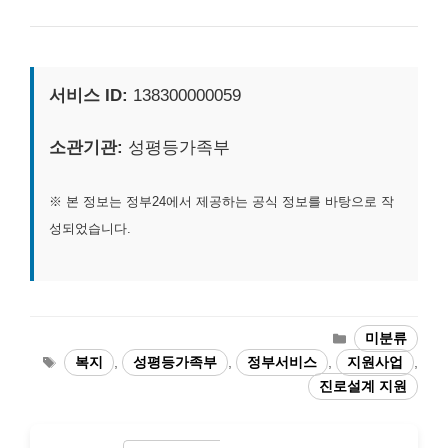
서비스 ID:
138300000059
소관기관:
성평등가족부
※ 본 정보는 정부24에서 제공하는 공식 정보를 바탕으로 작
성되었습니다.
카
미분류
테
태
복지
,
성평등가족부
,
정부서비스
,
지원사업
,
고
그
진로설계 지원
리