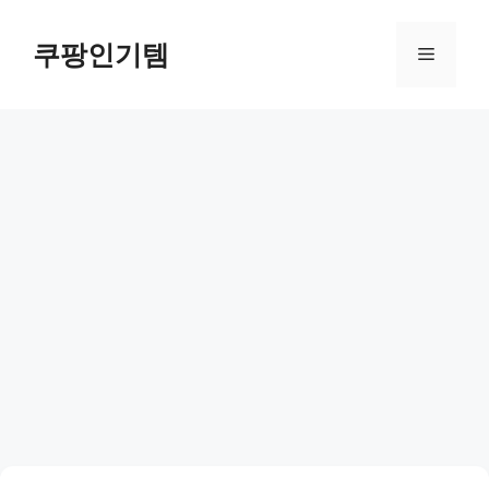
컨
텐
쿠팡인기템
메
츠
로
뉴
건
너
뛰
기