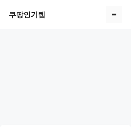
컨
텐
쿠팡인기템
메
츠
로
뉴
건
너
뛰
기