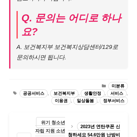
Q. 문의는 어디로 하나
요?
A. 보건복지부 보건복지상담센터/129로
문의하시면 됩니다.
카
미분류
테
태
공공서비스
,
보건복지부
,
생활안정
,
서비스
,
고
그
이용권
,
일상돌봄
,
정부서비스
리
위기 청소년
2023년 연탄쿠폰 신
자립 지원 소년
청하세요 54.6만원 난방비