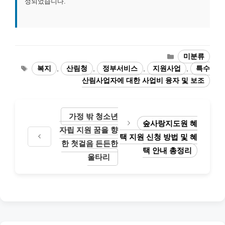
성되었습니다.
카
미분류
테
태
복지
,
산림청
,
정부서비스
,
지원사업
,
특수
고
그
산림사업자에 대한 사업비 융자 및 보조
리
가정 밖 청소년
숲사랑지도원 혜
자립 지원 꿈을 향
택 지원 신청 방법 및 혜
한 첫걸음 든든한
택 안내 총정리
울타리