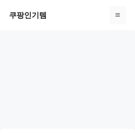
컨
텐
쿠팡인기템
메
츠
로
뉴
건
너
뛰
기