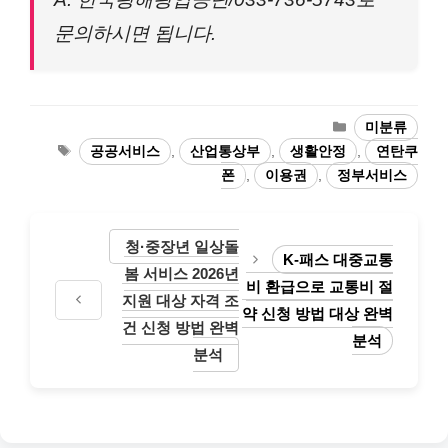
문의하시면 됩니다.
카
미분류
테
태
공공서비스
,
산업통상부
,
생활안정
,
연탄쿠
고
그
폰
,
이용권
,
정부서비스
리
청·중장년 일상돌
K-패스 대중교통
봄 서비스 2026년
비 환급으로 교통비 절
지원 대상 자격 조
약 신청 방법 대상 완벽
건 신청 방법 완벽
분석
분석