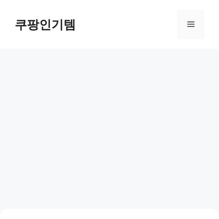
컨
텐
쿠팡인기템
메
츠
로
뉴
건
너
뛰
기