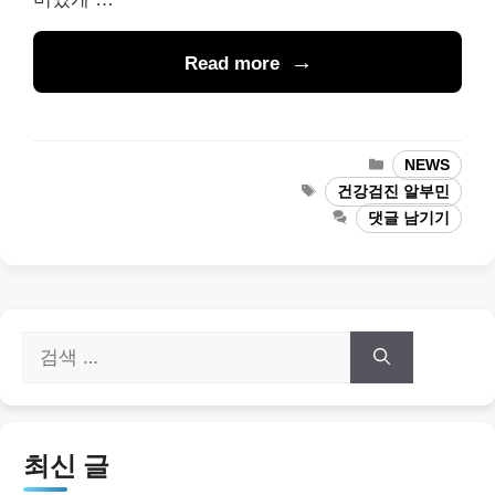
Read more
카
NEWS
테
태
건강검진 알부민
고
그
댓글 남기기
리
검
색:
최신 글