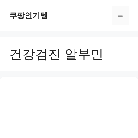
컨
텐
쿠팡인기템
메
츠
로
뉴
건
너
건강검진 알부민
뛰
기