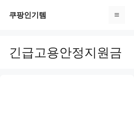
컨
텐
쿠팡인기템
메
츠
로
뉴
건
너
긴급고용안정지원금
뛰
기