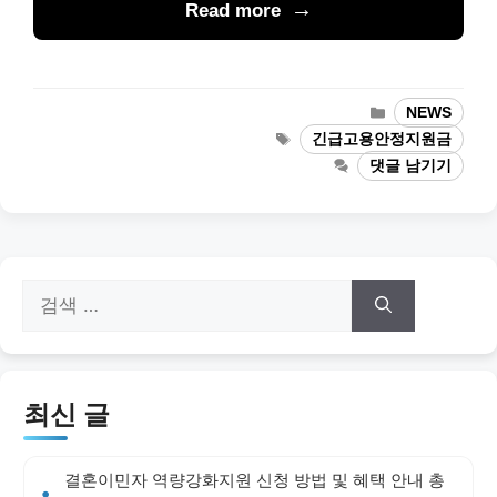
Read more
카
NEWS
테
태
긴급고용안정지원금
고
그
댓글 남기기
리
검
색:
최신 글
결혼이민자 역량강화지원 신청 방법 및 혜택 안내 총