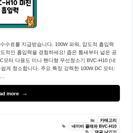
수수료를 지급받습니다. 100W 파워, 압도적 흡입력
의 압도적인 흡입력을 경험하세요! 좁은 틈새부터 넓은 공
C모터 다용도 미니 핸디형 무선청소기 BVC-H10 (네
손쉽게 청소합니다. 주요 특징 강력한 100W DC 모터:
 …
ad more
카
카테고리
테
태
네이비 클래파 BVC-H10
고
그
댓글 남기기