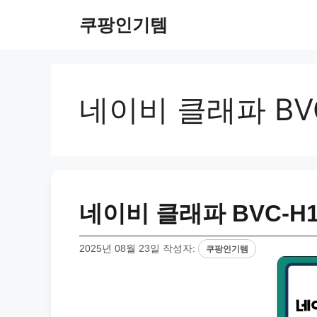
컨
쿠팡인기템
텐
츠
로
건
너
네이비 클래파 BVC
뛰
기
네이비 클래파 BVC-H1
2025년 08월 23일
작성자:
쿠팡인기템