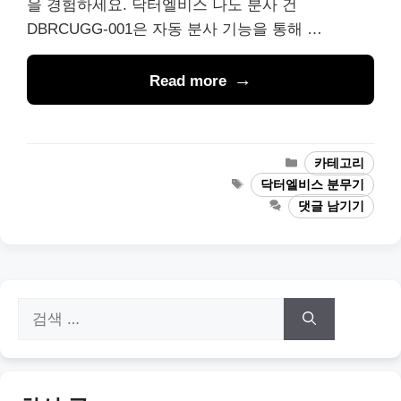
을 경험하세요. 닥터엘비스 나노 분사 건
DBRCUGG-001은 자동 분사 기능을 통해 …
Read more
카
카테고리
테
태
닥터엘비스 분무기
고
그
댓글 남기기
리
검
색: