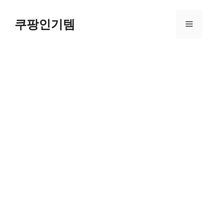
컨
텐
쿠팡인기템
메
츠
로
뉴
건
너
뛰
기