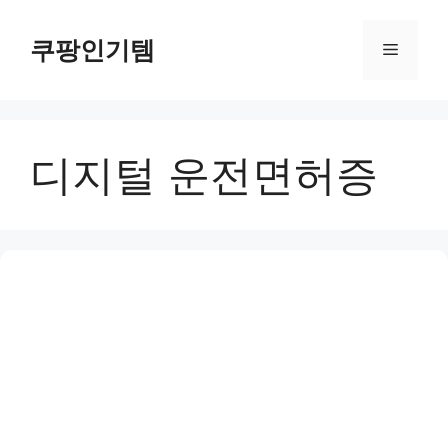
컨
텐
쿠팡인기템
메
츠
로
뉴
건
너
디지털 운전면허증
뛰
기