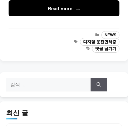
Read more
카
NEWS
테
태
디지털 운전면허증
고
그
댓글 남기기
리
검
색:
최신 글