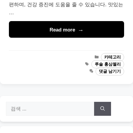
편하며, 건강 증진에 도움을 줄 수 있습니다. 맛있는
…
Read more
카
카테고리
테
태
루솔 홍삼젤리
고
그
댓글 남기기
리
검
색: