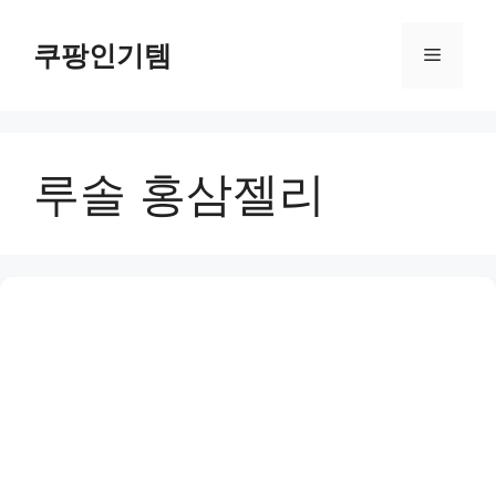
컨
텐
쿠팡인기템
메
츠
로
뉴
건
너
루솔 홍삼젤리
뛰
기