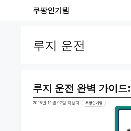
컨
쿠팡인기템
텐
츠
로
건
너
루지 운전
뛰
기
루지 운전 완벽 가이드:
2025년 11월 02일
작성자:
쿠팡인기템