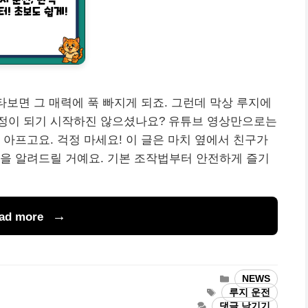
타보면 그 매력에 푹 빠지게 되죠. 그런데 막상 루지에
걱정이 되기 시작하진 않으셨나요? 유튜브 영상만으로는
 아프고요. 걱정 마세요! 이 글은 마치 옆에서 친구가
을 알려드릴 거예요. 기본 조작법부터 안전하게 즐기
ad more
카
NEWS
테
태
루지 운전
고
그
댓글 남기기