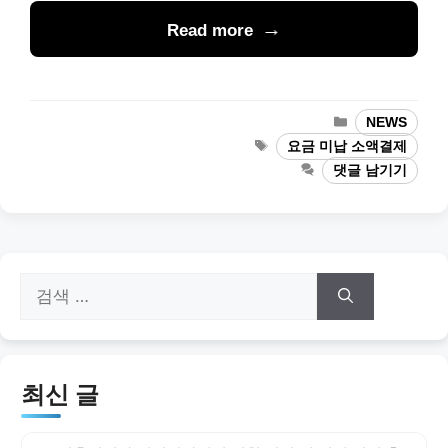
Read more
카
NEWS
테
태
요금 미납 소액결제
고
그
댓글 남기기
리
검
색:
최신 글