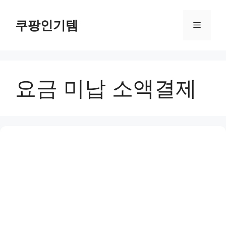
컨
텐
쿠팡인기템
메
츠
로
뉴
건
너
요금 미납 소액결제
뛰
기