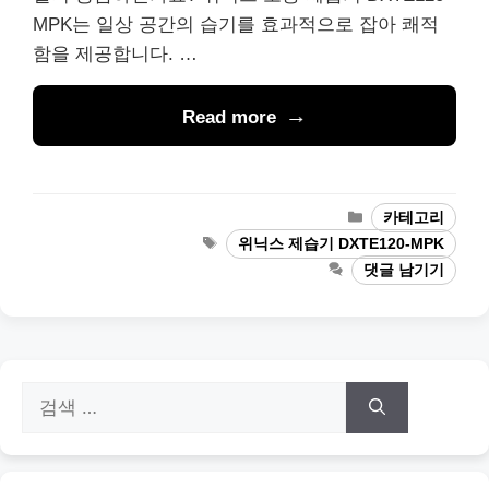
MPK는 일상 공간의 습기를 효과적으로 잡아 쾌적
함을 제공합니다. …
Read more
카
카테고리
테
태
위닉스 제습기 DXTE120-MPK
고
그
댓글 남기기
리
검
색: