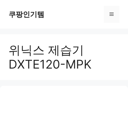
컨
텐
쿠팡인기템
메
츠
로
뉴
건
너
위닉스 제습기
뛰
기
DXTE120-MPK