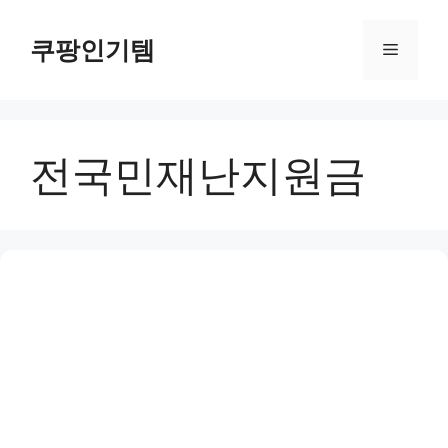
컨
텐
쿠팡인기템
메
츠
로
뉴
건
너
전국민재난지원금
뛰
기