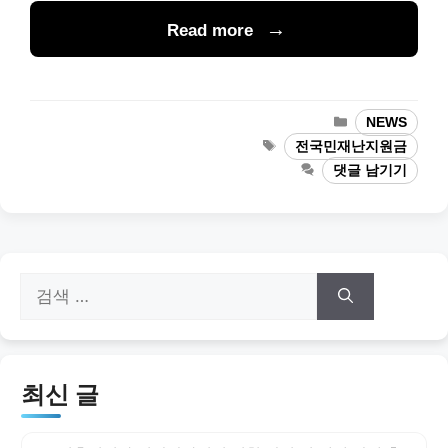
Read more
카
NEWS
테
태
전국민재난지원금
고
그
댓글 남기기
리
검
색:
최신 글