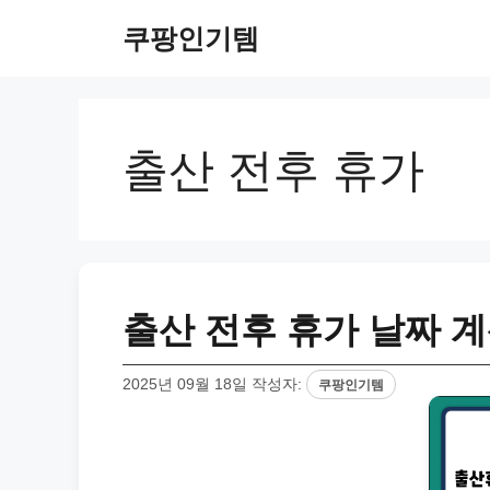
컨
쿠팡인기템
텐
츠
로
건
너
출산 전후 휴가
뛰
기
출산 전후 휴가 날짜 계
2025년 09월 18일
작성자:
쿠팡인기템