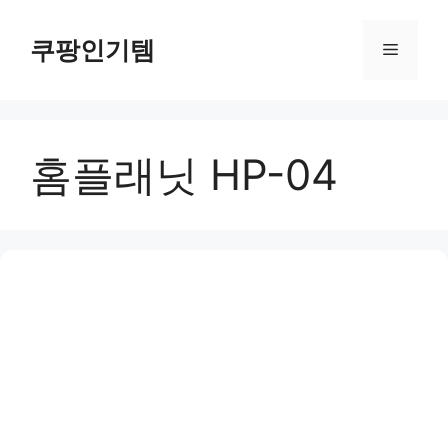
컨
텐
쿠팡인기템
메
츠
로
뉴
건
너
홈플래닛 HP-04
뛰
기