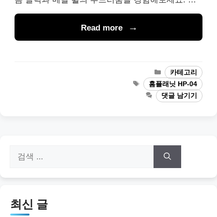
Read more
카
카테고리
테
태
홈플래닛 HP-04
고
그
댓글 남기기
리
검
색:
최신 글