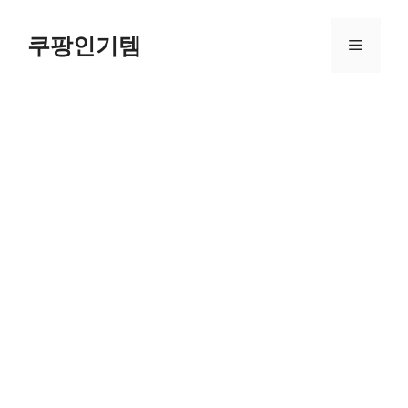
컨
텐
쿠팡인기템
메
츠
로
뉴
건
너
뛰
기