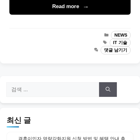
Read more
카
NEWS
테
태
IT 기술
고
그
댓글 남기기
리
검
색:
최신 글
결혼이민자 역량강화지원 신청 방법 및 혜택 안내 총