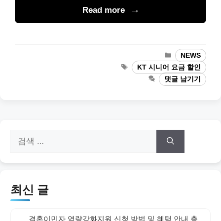
Read more
카
NEWS
테
태
KT 시니어 요금 할인
고
그
댓글 남기기
리
검
색:
최신 글
결혼이민자 역량강화지원 신청 방법 및 혜택 안내 총