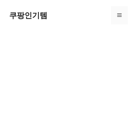
컨
텐
쿠팡인기템
메
츠
로
뉴
건
너
뛰
기