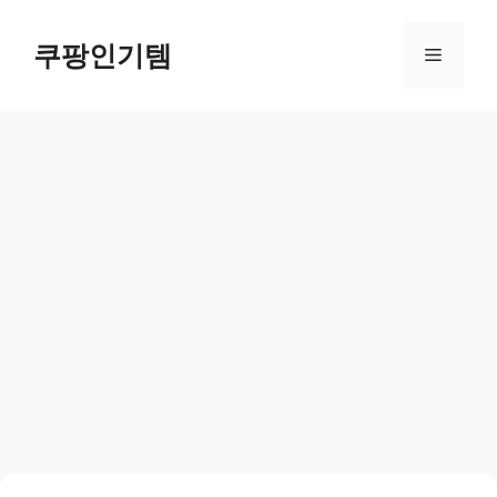
컨
텐
쿠팡인기템
메
츠
로
뉴
건
너
뛰
기