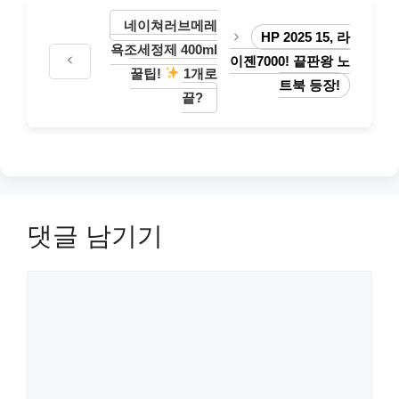
리
네이쳐러브메레
HP 2025 15, 라
욕조세정제 400ml
이젠7000! 끝판왕 노
꿀팁!
1개로
트북 등장!
끝?
댓글 남기기
댓
글