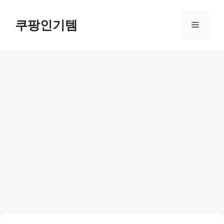
컨
텐
쿠팡인기템
메
츠
로
뉴
건
너
뛰
기