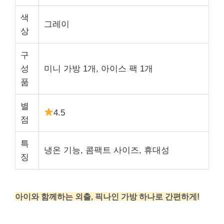
색
그레이
상
구
성
미니 가방 1개, 아이스 팩 1개
품
별
4.5
점
특
냉온 기능, 콤팩트 사이즈, 휴대성
징
아이와 함께하는 외출, 픽나인 가방 하나로 간편하게!