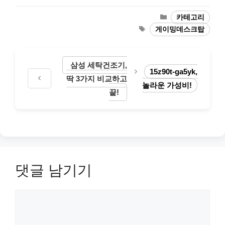
카
카테고리
테
태
게이밍데스크탑
고
그
리
삼성 세탁건조기,
15z90t-ga5yk,
딱 3가지 비교하고
놀라운 가성비!
끝!
댓글 남기기
댓
글