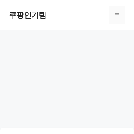
컨
텐
쿠팡인기템
메
츠
로
뉴
건
너
뛰
기