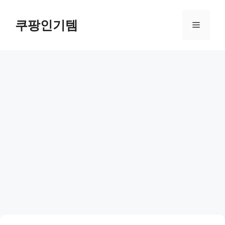
컨
텐
쿠팡인기템
메
츠
로
뉴
건
너
뛰
기