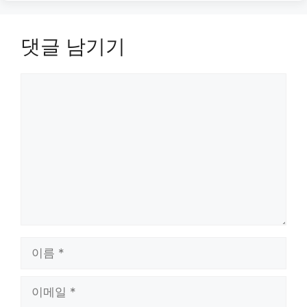
댓글 남기기
댓
글
이
름
이
메